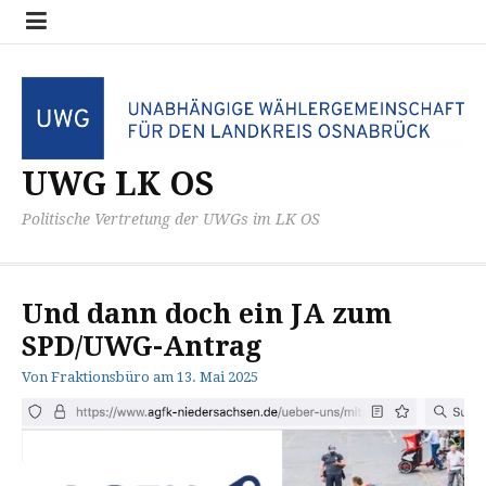
Zum
Datensc
Impres
Kreistag
UWG
Inhalt
Fraktio
springen
UWG LK OS
Politische Vertretung der UWGs im LK OS
Und dann doch ein JA zum
SPD/UWG-Antrag
Von
Fraktionsbüro
am
13. Mai 2025