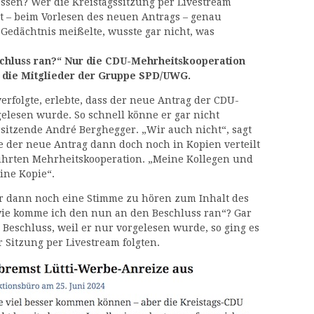
sen? Wer die Kreistagssitzung per Livestream
t – beim Vorlesen des neuen Antrags – genau
 Gedächtnis meißelte, wusste gar nicht, was
eschluss ran?“ Nur die CDU-Mehrheitskooperation
t die Mitglieder der Gruppe SPD/UWG.
erfolgte, erlebte, dass der neue Antrag der CDU-
elesen wurde. So schnell könne er gar nicht
rsitzende André Berghegger. „Wir auch nicht“, sagt
 der neue Antrag dann doch noch in Kopien verteilt
führten Mehrheitskooperation. „Meine Kollegen und
ine Kopie“.
 dann noch eine Stimme zu hören zum Inhalt des
t; wie komme ich den nun an den Beschluss ran“? Gar
 Beschluss, weil er nur vorgelesen wurde, so ging es
Sitzung per Livestream folgten.