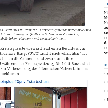
L
Kl
M
Kr
30
dem 4. April 2024 in Bramsche, in der Samtgemeinde Bersenbrück und
So
h fahren, ist ungewiss. Quelle und ©: Landkreis Osnabrück,
En
k.de/fachthemen/ordnung-und-verkehr/moin-luetti
d
Fü
r Kreistag fasste überraschend einen Beschluss zur
S
rt Brummer-Bange (UWG) „nicht nachvollziehbar“ ist.
s haben die Grünen – und zwar durch ihre
während der Kreistagssitzung. Die Lütti-Busse sind
M
+ zur Verbesserung des öffentlichen Nahverkehrs im
beschlossen?