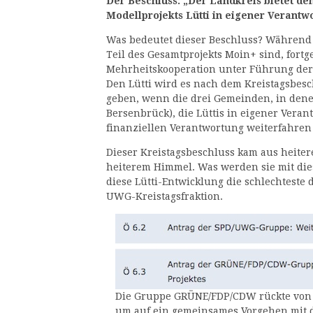
Der Beschluss: „Der Landkreis bietet d
Modellprojekts Lütti in eigener Verantw
Was bedeutet dieser Beschluss? Während n
Teil des Gesamtprojekts Moin+ sind, fortg
Mehrheitskooperation unter Führung der C
Den Lütti wird es nach dem Kreistagsbes
geben, wenn die drei Gemeinden, in dene
Bersenbrück), die Lüttis in eigener Vera
finanziellen Verantwortung weiterfahren 
Dieser Kreistagsbeschluss kam aus heite
heiterem Himmel. Was werden sie mit di
diese Lütti-Entwicklung die schlechteste 
UWG-Kreistagsfraktion.
Die Gruppe GRÜNE/FDP/CDW rückte von
um auf ein gemeinsames Vorgehen mit 