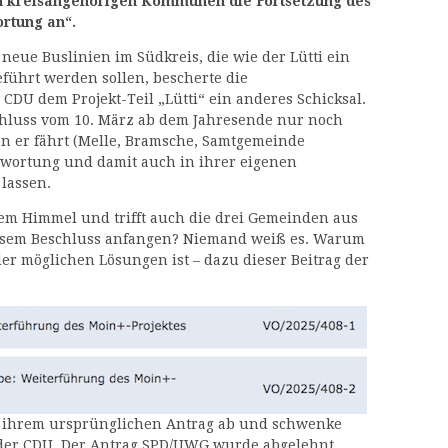
en kreisangehörigen Kommunen die Fortsetzung des
ortung an“.
eue Buslinien im Südkreis, die wie der Lütti ein
eführt werden sollen, bescherte die
DU dem Projekt-Teil „Lütti“ ein anderes Schicksal.
chluss vom 10. März ab dem Jahresende nur noch
n er fährt (Melle, Bramsche, Samtgemeinde
ntwortung und damit auch in ihrer eigenen
lassen.
rem Himmel und trifft auch die drei Gemeinden aus
esem Beschluss anfangen? Niemand weiß es. Warum
der möglichen Lösungen ist – dazu dieser Beitrag der
 ihrem ursprünglichen Antrag ab und schwenke
der CDU. Der Antrag SPD/UWG wurde abgelehnt.