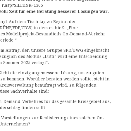
10_r.asp?SILFDNR=1365
ohl Zeit für eine Beratung besserer Lösungen war.
ung? Auf dem Tisch lag zu Beginn der
GRÜNE/FDP/CDW, in dem es hieß: „Eine
des Modellprojekt-Bestandteils On-Demand-Verkehr
periode.“
dem Antrag, den unsere Gruppe SPD/UWG eingebracht
Bezüglich des Moduls „Lütti“ wird eine Entscheidung
im Sommer 2025 vertagt“.
Sicht die einzig angemessene Lösung, um zu guten
 zu kommen. Worüber beraten werden sollte, steht in
 Kreisverwaltung beauftragt wird, zu folgenden
Diese Sachverhalte sind:
On-Demand-Verkehres für das gesamte Kreisgebiet aus,
derschlag finden soll?
e Vorstellungen zur Realisierung eines solchen On-
/Unternehmen?