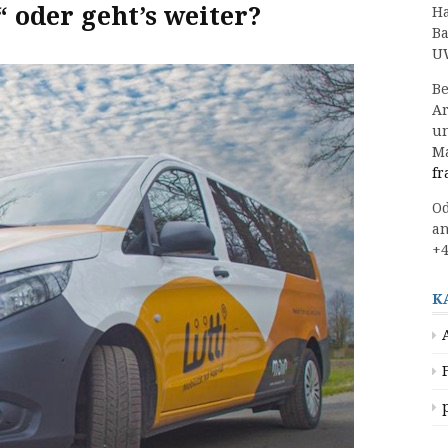
“ oder geht’s weiter?
Ha
Ba
UW
Be
Ar
un
Ma
fr
Od
an
+4
K