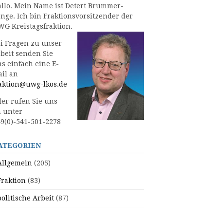
llo. Mein Name ist Detert Brummer-
nge. Ich bin Fraktionsvorsitzender der
G Kreistagsfraktion.
i Fragen zu unser
beit senden Sie
s einfach eine E-
il an
aktion@uwg-lkos.de
er rufen Sie uns
 unter
9(0)-541-501-2278
ATEGORIEN
Allgemein
(205)
Fraktion
(83)
politische Arbeit
(87)