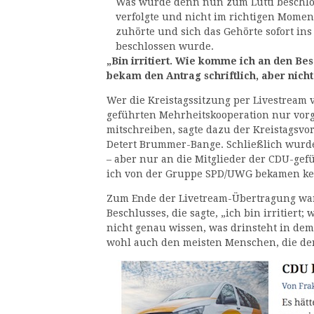
Was wurde denn nun zum Lütti beschlos
verfolgte und nicht im richtigen Momen
zuhörte und sich das Gehörte sofort ins
beschlossen wurde.
„Bin irritiert. Wie komme ich an den B
bekam den Antrag schriftlich, aber nich
Wer die Kreistagssitzung per Livestream v
geführten Mehrheitskooperation nur vorg
mitschreiben, sagte dazu der Kreistagsvo
Detert Brummer-Bange. Schließlich wurde
– aber nur an die Mitglieder der CDU-ge
ich von der Gruppe SPD/UWG bekamen ke
Zum Ende der Livetream-Übertragung war
Beschlusses, die sagte, „ich bin irritier
nicht genau wissen, was drinsteht in dem
wohl auch den meisten Menschen, die der 