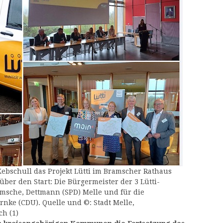
 Kebschull das Projekt Lütti im Bramscher Rathaus
 über den Start: Die Bürgermeister der 3 Lütti-
che, Dettmann (SPD) Melle und für die
ke (CDU). Quelle und ©: Stadt Melle,
ch (1)