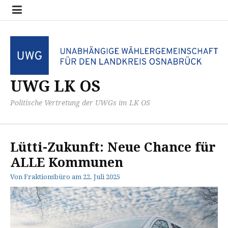
Zum
Datensc
Impres
Kreistag
UWG
Inhalt
Fraktio
springen
UWG LK OS
Politische Vertretung der UWGs im LK OS
Lütti-Zukunft: Neue Chance für
ALLE Kommunen
Von
Fraktionsbüro
am
22. Juli 2025