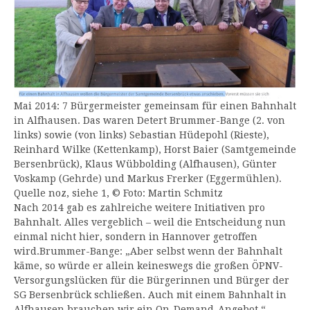
Mai 2014: 7 Bürgermeister gemeinsam für einen Bahnhalt
in Alfhausen. Das waren Detert Brummer-Bange (2. von
links) sowie (von links) Sebastian Hüdepohl (Rieste),
Reinhard Wilke (Kettenkamp), Horst Baier (Samtgemeinde
Bersenbrück), Klaus Wübbolding (Alfhausen), Günter
Voskamp (Gehrde) und Markus Frerker (Eggermühlen).
Quelle noz, siehe 1, © Foto: Martin Schmitz
Nach 2014 gab es zahlreiche weitere Initiativen pro
Bahnhalt. Alles vergeblich – weil die Entscheidung nun
einmal nicht hier, sondern in Hannover getroffen
wird.Brummer-Bange: „Aber selbst wenn der Bahnhalt
käme, so würde er allein keineswegs die großen ÖPNV-
Versorgungslücken für die Bürgerinnen und Bürger der
SG Bersenbrück schließen. Auch mit einem Bahnhalt in
Alfhausen brauchen wir ein On-Demand-Angebot.“