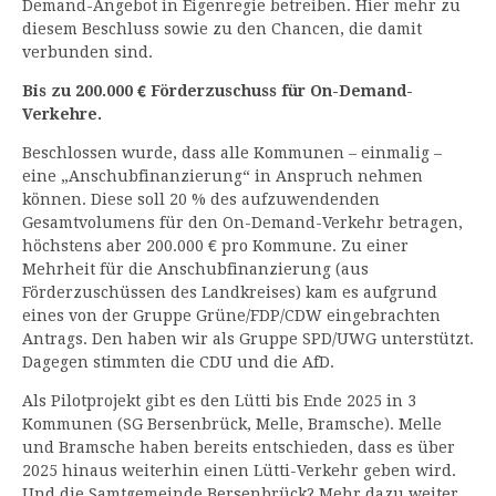
Demand-Angebot in Eigenregie betreiben. Hier mehr zu
diesem Beschluss sowie zu den Chancen, die damit
verbunden sind.
Bis zu 200.000 € Förderzuschuss für On-Demand-
Verkehre.
Beschlossen wurde, dass alle Kommunen – einmalig –
eine „Anschubfinanzierung“ in Anspruch nehmen
können. Diese soll 20 % des aufzuwendenden
Gesamtvolumens für den On-Demand-Verkehr betragen,
höchstens aber 200.000 € pro Kommune. Zu einer
Mehrheit für die Anschubfinanzierung (aus
Förderzuschüssen des Landkreises) kam es aufgrund
eines von der Gruppe Grüne/FDP/CDW eingebrachten
Antrags. Den haben wir als Gruppe SPD/UWG unterstützt.
Dagegen stimmten die CDU und die AfD.
Als Pilotprojekt gibt es den Lütti bis Ende 2025 in 3
Kommunen (SG Bersenbrück, Melle, Bramsche). Melle
und Bramsche haben bereits entschieden, dass es über
2025 hinaus weiterhin einen Lütti-Verkehr geben wird.
Und die Samtgemeinde Bersenbrück? Mehr dazu weiter