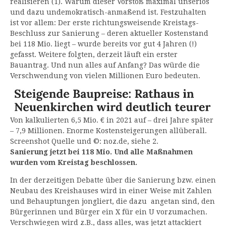
realisieren (1). Warum dieser Vorstoß maximal unseriös
und dazu undemokratisch-anmaßend ist. Festzuhalten
ist vor allem: Der erste richtungsweisende Kreistags-
Beschluss zur Sanierung – deren aktueller Kostenstand
bei 118 Mio. liegt – wurde bereits vor gut 4 Jahren (!)
gefasst. Weitere folgten, derzeit läuft ein erster
Bauantrag. Und nun alles auf Anfang? Das würde die
Verschwendung von vielen Millionen Euro bedeuten.
Von kalkulierten 6,5 Mio. € in 2021 auf – drei Jahre später
– 7,9 Millionen. Enorme Kostensteigerungen allüberall.
Screenshot Quelle und ©: noz.de, siehe 2.
Sanierung jetzt bei 118 Mio. Und alle Maßnahmen
wurden vom Kreistag beschlossen.
In der derzeitigen Debatte über die Sanierung bzw. einen
Neubau des Kreishauses wird in einer Weise mit Zahlen
und Behauptungen jongliert, die dazu angetan sind, den
Bürgerinnen und Bürger ein X für ein U vorzumachen.
Verschwiegen wird z.B., dass alles, was jetzt attackiert