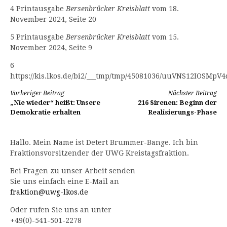
4 Printausgabe
Bersenbrücker Kreisblatt
vom 18.
November 2024, Seite 20
5 Printausgabe
Bersenbrücker Kreisblatt
vom 15.
November 2024, Seite 9
6
https://kis.lkos.de/bi2/___tmp/tmp/45081036/uuVNS12IOSMpV
Weiterlesen
Vorheriger Beitrag
Nächster Beitrag
„Nie wieder“ heißt: Unsere
216 Sirenen: Beginn der
Demokratie erhalten
Realisierungs-Phase
Hallo. Mein Name ist Detert Brummer-Bange. Ich bin
Fraktionsvorsitzender der UWG Kreistagsfraktion.
Bei Fragen zu unser Arbeit senden
Sie uns einfach eine E-Mail an
fraktion@uwg-lkos.de
Oder rufen Sie uns an unter
+49(0)-541-501-2278