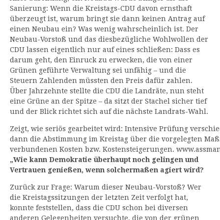
Sanierung: Wenn die Kreistags-CDU davon ernsthaft
überzeugt ist, warum bringt sie dann keinen Antrag auf
einen Neubau ein? Was wenig wahrscheinlich ist. Der
Neubau-Vorstoß und das diesbezügliche Wohlwollen der
CDU lassen eigentlich nur auf eines schließen: Dass es
darum geht, den Einruck zu erwecken, die von einer
Grünen geführte Verwaltung sei unfähig – und die
Steuern Zahlenden müssten den Preis dafür zahlen.
Über Jahrzehnte stellte die CDU die Landräte, nun steht
eine Grüne an der Spitze – da sitzt der Stachel sicher tief
und der Blick richtet sich auf die nächste Landrats-Wahl.
Zeigt, wie seriös gearbeitet wird: Intensive Prüfung versch
dann die Abstimmung im Kreistag über die vorgelegten Ma
verbundenen Kosten bzw. Kostensteigerungen. www.assma
„Wie kann Demokratie überhaupt noch gelingen und
Vertrauen genießen, wenn solchermaßen agiert wird?
Zurück zur Frage: Warum dieser Neubau-Vorstoß? Wer
die Kreistagssitzungen der letzten Zeit verfolgt hat,
konnte feststellen, dass die CDU schon bei diversen
anderen Gelegenheiten versuchte, die von der grünen