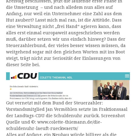
Kreistag beschlossen, jetzt die laufende erste Phase in
die Umsetzung – und nach alledem nun alles auf
Anfang, nur weil ein Unternehmer eine Zahl aus dem
Hut zaubert? Lasst mich mal ran, ist die Attitüde. Dass
eine Verwaltung nicht „frei Hand“ agieren kann, dass
alles erst einmal europaweit ausgeschrieben werden
muß, darüber setzen wir uns einfach hinweg? Dass der
Steuerzahlerbund, der vieles besser wissen müssen, da
weitgehend sogar mit den gleichen Worten mit ins Boot
steigt, trägt nicht zur Seriosität der Einlassungen von
dieser Seite bei.
Gut vernetzt mit dem Bund der Steuerzahler:
Vorstandsmitglied Jan Vermöhlen setzte im Fraktionssaal
der Landtags-CDU die Schuldenuhr zurück. Screenshot
Quelle und ©: www.colette-thiemann.de/die-
schuldenuhr-laeuft-rueckwaerts/
Alles auf Anfang, ein Neubau würde billiger als die