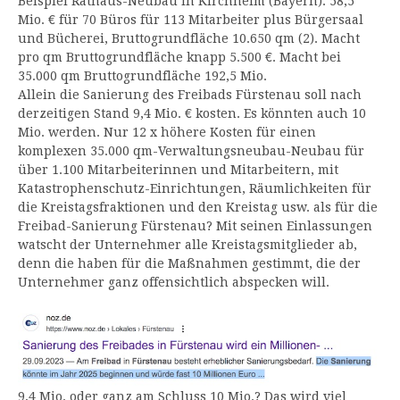
Beispiel Rathaus-Neubau in Kirchheim (Bayern): 58,5
Mio. € für 70 Büros für 113 Mitarbeiter plus Bürgersaal
und Bücherei, Bruttogrundfläche 10.650 qm (2). Macht
pro qm Bruttogrundfläche knapp 5.500 €. Macht bei
35.000 qm Bruttogrundfläche 192,5 Mio.
Allein die Sanierung des Freibads Fürstenau soll nach
derzeitigen Stand 9,4 Mio. € kosten. Es könnten auch 10
Mio. werden. Nur 12 x höhere Kosten für einen
komplexen 35.000 qm-Verwaltungsneubau-Neubau für
über 1.100 Mitarbeiterinnen und Mitarbeitern, mit
Katastrophenschutz-Einrichtungen, Räumlichkeiten für
die Kreistagsfraktionen und den Kreistag usw. als für die
Freibad-Sanierung Fürstenau? Mit seinen Einlassungen
watscht der Unternehmer alle Kreistagsmitglieder ab,
denn die haben für die Maßnahmen gestimmt, die der
Unternehmer ganz offensichtlich abspecken will.
9,4 Mio. oder ganz am Schluss 10 Mio.? Das wird viel