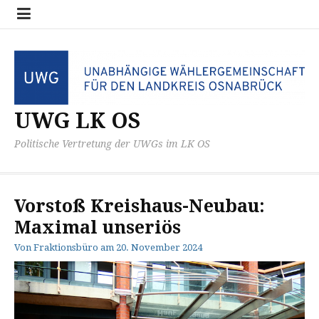
Zum
Datensc
Impres
Kreistag
UWG
Inhalt
Fraktio
springen
UWG LK OS
Politische Vertretung der UWGs im LK OS
Vorstoß Kreishaus-Neubau:
Maximal unseriös
Von
Fraktionsbüro
am
20. November 2024