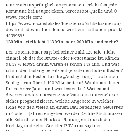
teurer als ursprünglich angenommen, erlebt fast jede
Kommune bei Bauprojekten. Screenshot Quelle und ©:
www. google com;
https://www.noz.de/lokales/fuerstenau/artikel/sanierung-
des-freibades-in-fuerstenau-wird-ein-millionen-projekt-
45599393
120 Mio., vielleicht 143 Mio. oder 200 Mio. und mehr?
Der Unternehmer sagt bei seiner Zahl 120 Mio. nicht
einmal, ob das die Brutto- oder Nettosumme ist. Kämen
da 19 % MwSt. drauf, wären es schon 143 Mio. Und was
ist mit den bislang bereits aufgelaufenen hohen Kosten?
Und mit den Kosten für die „Auslagerung“ – auf einen
Schlag – von über 1.100 Mitarbeitern? Wohin mit denen
für mehrere Jahre und was kostet das? Was ist mit
diversen anderen Kosten? Wie kann ein Unternehmer
sicher prognostizieren, welche Angebote in welcher
Höhe von den vielen an einem Bau beteiligten Gewerken
in 4 oder 5 Jahren eingehen werden (schließlich müssen
alle Schritte einer Neubau-Planung erst durch den
Kreistag und seine Gremien)? Warum sagt der