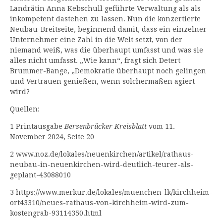
Landrätin Anna Kebschull geführte Verwaltung als als
inkompetent dastehen zu lassen. Nun die konzertierte
Neubau-Breitseite, beginnend damit, dass ein einzelner
Unternehmer eine Zahl in die Welt setzt, von der
niemand weiß, was die überhaupt umfasst und was sie
alles nicht umfasst. „Wie kann“, fragt sich Detert
Brummer-Bange, „Demokratie überhaupt noch gelingen
und Vertrauen genießen, wenn solchermaßen agiert
wird?
Quellen:
1 Printausgabe
Bersenbrücker Kreisblatt
vom 11.
November 2024, Seite 20
2 www.noz.de/lokales/neuenkirchen/artikel/rathaus-
neubau-in-neuenkirchen-wird-deutlich-teurer-als-
geplant-43088010
3 https://www.merkur.de/lokales/muenchen-lk/kirchheim-
ort43310/neues-rathaus-von-kirchheim-wird-zum-
kostengrab-93114350.html