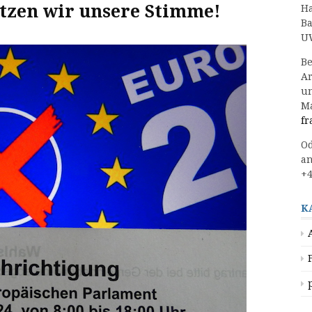
Nutzen wir unsere Stimme!
Ha
Ba
UW
Be
Ar
un
Ma
fr
Od
an
+4
K