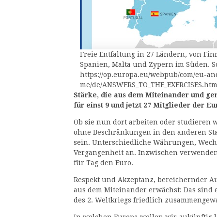
Freie Entfaltung in 27 Ländern, von Fi
Spanien, Malta und Zypern im Süden. S
https://op.europa.eu/webpub/com/eu-an
me/de/ANSWERS_TO_THE_EXERCISES.html
Stärke
, die aus dem Miteinander und g
für einst 9 und jetzt 27 Mitglieder der E
Ob sie nun dort arbeiten oder studieren 
ohne Beschränkungen in den anderen Staa
sein. Unterschiedliche Währungen, Wechs
Vergangenheit an. Inzwischen verwenden
für Tag den Euro.
Respekt und Akzeptanz, bereichernder Aus
aus dem Miteinander erwächst: Das sind 
des 2. Weltkriegs friedlich zusammenge