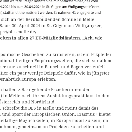
n sich an der Berufsbildenden Schule in Melle
. bis 30. April 2024 in St. Gilgen am Wolfgangsee,
ps://bbs-melle.de/
iten in allen 27 EU-Mitgliedsländern. „Ach, wie
olitische Geschehen zu kritisieren, ist ein Eckpfeiler
otional-heftigen Empörungswellen, die sich vor allem
er nur zu schnell in Bausch und Bogen verteufelt
 Hier ein paar wenige Beispiele dafür, wie in jüngster
Osnabrück Europa erlebten.
en hatten z.B. angehende Erzieherinnen der
) in Melle nach ihrem Ausbildungspraktikum in den
Österreich und Nordirland.
, schreibt die BBS in Melle und meint damit das
 und Sport der Europäischen Union. Erasmus+ bietet
lfältige Möglichkeiten, in Europa mobil zu sein, im
unehmen, gemeinsam an Projekten zu arbeiten und