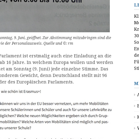
L
Kl
M
Kr
30
onntag, 9. Juni, geöffnet. Zur Abstimmung mitzubringen sind die
So
e der Personalausweis. Quelle und ©: rm
En
d
arlament ist erstmalig auch eine Einladung an die
Fü
ab 16 Jahre. In welchem Europa wollen und werden
S
et am Sonntag (9. Juni) jede einzelne Stimme. Das
onderem Gewicht, denn Deutschland stellt mit 96
eder des Europäischen Parlaments.
M