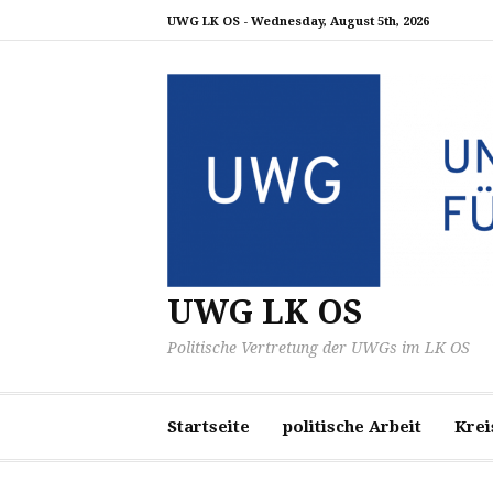
Zum
UWG LK OS -
Wednesday, August 5th, 2026
Inhalt
springen
UWG LK OS
Politische Vertretung der UWGs im LK OS
Startseite
politische Arbeit
Krei