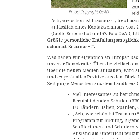
Ach, wie schön ist Erasmus+!, freut ma
anlässlich eines Kontaktseminars vom 28
Quelle Screenshot und ©: Foto:OeAD, htt
Größte persönliche Entfaltungsmöglichke
schön ist Erasmus+!“.
Was haben wir eigentlich an Europa? Das p
unserer Demokratie. Über die vielfach em
über die neuen Medien aufbauen, wird ab
und es gerät alles Positive aus dem Blick.
Zeit junge Menschen aus dem Landkreis 
Viel Interessantes zu bericht
Berufsbildenden Schulen (BBS
EU-Ländern Italien, Spanien, 
„Ach, wie schön ist Erasmus+“
Programm für Bildung, Jugend
Schülerinnen und Schülern vie
Ausland am Unterricht teilz