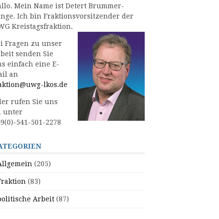
llo. Mein Name ist Detert Brummer-
nge. Ich bin Fraktionsvorsitzender der
G Kreistagsfraktion.
i Fragen zu unser
beit senden Sie
s einfach eine E-
il an
aktion@uwg-lkos.de
er rufen Sie uns
 unter
9(0)-541-501-2278
ATEGORIEN
Allgemein
(205)
Fraktion
(83)
politische Arbeit
(87)