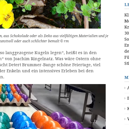
L
Kl
M
Kr
30
, aus Schokolade oder als Deko aus vielfältigen Materialien und je
So
kunstvoll oder auch schlichter bemalt © rm
En
d
 so langgezogene Kugeln legen“, heißt es in den
Fü
rn“ von Joachim Ringelnatz. Was wäre Ostern ohne
S
scht Detert Brummer-Bange schöne Feiertage, viel
er Enkeln und ein intensives Erleben bei den
en.
M