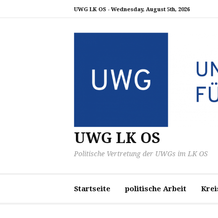
Zum
UWG LK OS -
Wednesday, August 5th, 2026
Inhalt
springen
UWG LK OS
Politische Vertretung der UWGs im LK OS
Startseite
politische Arbeit
Krei