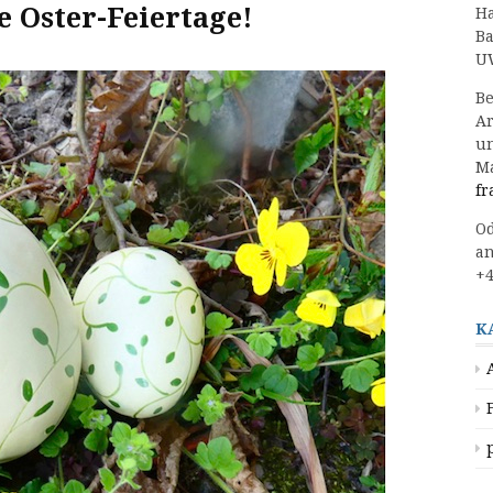
 Oster-Feiertage!
Ha
Ba
UW
Be
Ar
un
Ma
fr
Od
an
+4
K