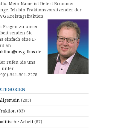
llo. Mein Name ist Detert Brummer-
nge. Ich bin Fraktionsvorsitzender der
G Kreistagsfraktion.
i Fragen zu unser
beit senden Sie
s einfach eine E-
il an
aktion@uwg-lkos.de
er rufen Sie uns
 unter
9(0)-541-501-2278
ATEGORIEN
Allgemein
(205)
Fraktion
(83)
politische Arbeit
(87)